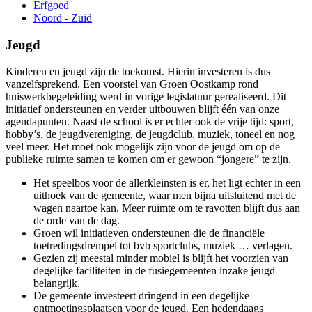
Erfgoed
Noord - Zuid
Jeugd
Kinderen en jeugd zijn de toekomst. Hierin investeren is dus
vanzelfsprekend. Een voorstel van Groen Oostkamp rond
huiswerkbegeleiding werd in vorige legislatuur gerealiseerd. Dit
initiatief ondersteunen en verder uitbouwen blijft één van onze
agendapunten. Naast de school is er echter ook de vrije tijd: sport,
hobby’s, de jeugdvereniging, de jeugdclub, muziek, toneel en nog
veel meer. Het moet ook mogelijk zijn voor de jeugd om op de
publieke ruimte samen te komen om er gewoon “jongere” te zijn.
Het speelbos voor de allerkleinsten is er, het ligt echter in een
uithoek van de gemeente, waar men bijna uitsluitend met de
wagen naartoe kan. Meer ruimte om te ravotten blijft dus aan
de orde van de dag.
Groen wil initiatieven ondersteunen die de financiële
toetredingsdrempel tot bvb sportclubs, muziek … verlagen.
Gezien zij meestal minder mobiel is blijft het voorzien van
degelijke faciliteiten in de fusiegemeenten inzake jeugd
belangrijk.
De gemeente investeert dringend in een degelijke
ontmoetingsplaatsen voor de jeugd. Een hedendaags