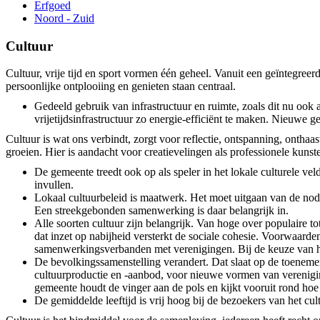
Erfgoed
Noord - Zuid
Cultuur
Cultuur, vrije tijd en sport vormen één geheel. Vanuit een geïntegreer
persoonlijke ontplooiing en genieten staan centraal.
Gedeeld gebruik van infrastructuur en ruimte, zoals dit nu ook 
vrijetijdsinfrastructuur zo energie-efficiënt te maken. Nieuwe
Cultuur is wat ons verbindt, zorgt voor reflectie, ontspanning, onthaas
groeien. Hier is aandacht voor creatievelingen als professionele kunste
De gemeente treedt ook op als
speler in het lokale culturele ve
invullen.
Lokaal cultuurbeleid is maatwerk. Het moet uitgaan van de no
Een streekgebonden samenwerking is daar belangrijk in.
Alle soorten cultuur zijn belangrijk. Van hoge over populaire t
dat inzet op nabijheid versterkt de sociale cohesie. Voorwaarde
samenwerkingsverbanden met verenigingen. Bij de keuze van h
De bevolkingssamenstelling verandert. Dat slaat op de toenemend
cultuurproductie en -aanbod, voor nieuwe vormen van verenigings
gemeente houdt de vinger aan de pols en kijkt vooruit rond hoe 
De gemiddelde leeftijd is vrij hoog bij de bezoekers van het c