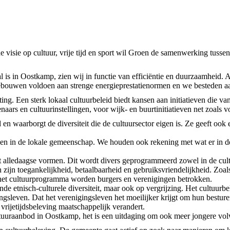
de visie op cultuur, vrije tijd en sport wil Groen de samenwerking tuss
al is in Oostkamp, zien wij in functie van efficiëntie en duurzaamheid. 
 gebouwen voldoen aan strenge energieprestatienormen en we besteden a
ting. Een sterk lokaal cultuurbeleid biedt
kansen aan initiatieven die va
naars en cultuurinstellingen, voor wijk- en buurtinitiatieven net zoals v
ld en waarborgt de diversiteit die de cultuursector eigen is. Ze geeft ook 
den in de lokale gemeenschap. We houden ook rekening met wat er in 
ot alledaagse vormen. Dit wordt divers geprogrammeerd zowel in de cultu
n zijn toegankelijkheid, betaalbaarheid en gebruiksvriendelijkheid. Zoa
et cultuurprogramma worden burgers en verenigingen betrokken.
e etnisch-culturele diversiteit, maar ook op vergrijzing. Het cultuurbe
leven. Dat het verenigingsleven het moeilijker krijgt om hun besturen 
vrijetijdsbeleving maatschappelijk verandert.
ultuuraanbod in Oostkamp, het is een uitdaging om ook meer jongere vol