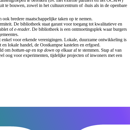
 kansengroepen te bereiken (bv. met externe partners en het OCMW)
uit te bouwen, zowel in het cultuurcentrum of -huis als in de openbare
 om ook bredere maatschappelijke taken op te nemen.
rmiteit. De bibliotheek staat garant voor toegang tot kwalitatieve en
ablet of
e-reader
. De bibliotheek is een ontmoetingsplek waar burgers
lgemeentes.
iet enkel voor erkende verenigingen. Lokale, duurzame ontwikkeling is
t en lokale handel, de Oostkampse kastelen en erfgoed.
eld om
bottum-up
en
top down
op elkaar af te stemmen. Stap af van
veel oog voor experimenten, tijdelijke projecten of inwoners met een