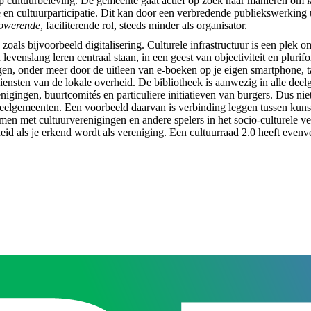
 op cultuurbeleving. De gemeente gaat actief op zoek naar manieren om
 en cultuurparticipatie. Dit kan door een verbredende publiekswerking 
owerende
, faciliterende rol, steeds minder als organisator.
zoals bijvoorbeeld digitalisering. Culturele infrastructuur is een plek
evenslang leren centraal staan, in een geest van objectiviteit en plurifo
ingen, onder meer door de uitleen van e-boeken op je eigen smartphone, t
iensten van de lokale overheid. De bibliotheek is aanwezig in alle dee
enigingen, buurtcomités en particuliere initiatieven van burgers. Dus n
 deelgemeenten. Een voorbeeld daarvan is verbinding leggen tussen kuns
amen met cultuurverenigingen en andere spelers in het socio-culturele v
rheid als je erkend wordt als vereniging. Een cultuurraad 2.0 heeft even