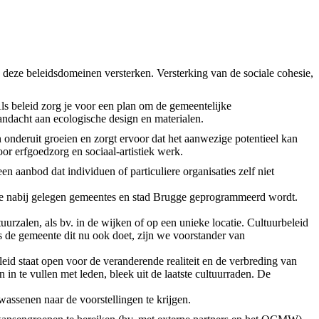
en deze beleidsdomeinen versterken. Versterking van de sociale cohesie,
Als beleid zorg je voor een plan om de gemeentelijke
andacht aan ecologische design en materialen.
n onderuit groeien
en zorgt ervoor dat het aanwezige potentieel kan
oor erfgoedzorg en sociaal-artistiek werk.
een aanbod dat individuen of particuliere organisaties zelf niet
de nabij gelegen gemeentes en stad Brugge geprogrammeerd wordt.
urzalen, als bv. in de wijken of op een unieke locatie. Cultuurbeleid
ls de gemeente dit nu ook doet, zijn we voorstander van
leid staat open voor de veranderende realiteit en de verbreding van
in te vullen met leden, bleek uit de laatste cultuurraden. De
wassenen naar de voorstellingen te krijgen.