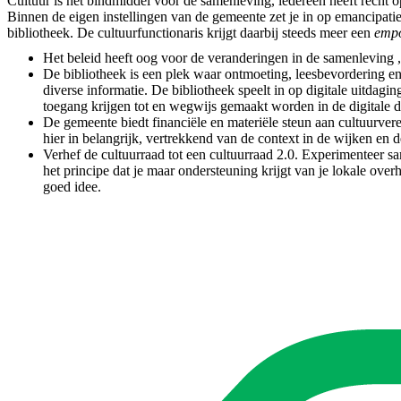
Cultuur is het bindmiddel voor de samenleving, iedereen heeft recht
Binnen de eigen instellingen van de gemeente zet je in op emancipatie
bibliotheek. De cultuurfunctionaris krijgt daarbij steeds meer een
emp
Het beleid heeft oog voor de veranderingen in de samenleving , 
De bibliotheek is een plek waar ontmoeting, leesbevordering en l
diverse informatie. De bibliotheek speelt in op digitale uitdag
toegang krijgen tot en wegwijs gemaakt worden in de digitale d
De gemeente biedt financiële en materiële steun aan cultuurver
hier in belangrijk, vertrekkend van de context in de wijken en
Verhef de cultuurraad tot een cultuurraad 2.0. Experimenteer s
het principe dat je maar ondersteuning krijgt van je lokale ove
goed idee.