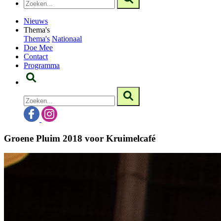
Nieuws
Thema's
Thema's
Nationaal
Doe Mee
Contact
Programma
Groene Pluim 2018 voor Kruimelcafé