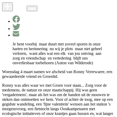
Je bent voorbij maar duurt met zoveel sporen in onze
harten en herinnering nu wij je plots maar niet geheel
verloren, want alles wat een elk van jou ontving aan
zorg en vriendschap en vertedering blijft ons
onverliesbaar toebehoren (Anton van Wilderode)
Woensdag 4 maart namen we afscheid van Ronny Verrewaere, een
gewaardeerde vriend en Groenlid.
Ronny was alles waar we met Groen voor staan... Zorg voor de
medemens, de natuur en onze maatschappij. Hij was geen
'vergadermens', maar als het was om de handen uit de mouwen te
steken dan ontmoetten we hem. Voor of achter de toog, mee op een
gegidste wandeling, een 'fijne valentrein' wensen aan het station 's
morgensvroeg, een fietstocht langs Oostkampenaren met
ecologische initiatieven of onze krantjes gaan bussen en, wat langer