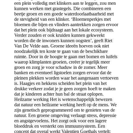
een plein volledig met klinkers aan te leggen, zou men
kunnen werken met grastegels. Die combineren een
beetje groen en een goede waterdoorlaatbaarheid met
de stevigheid van een klinker. ‘Bloemenperkjes met
bloemen die bijen en vlinders aantrekken zorgen ervoor
dat het plein ook bijdraagt aan het lokale ecosysteem.
Verder zouden er ook kruiden kunnen gekweekt
worden die de inwoners kunnen oogsten’, geeft Riet
Van De Velde aan. Groene ideeën hoeven ook niet
noodzakelijk ten koste te gaan van de beschikbare
ruimte. Door in de hoogte te gaan met bomen en luifels
waarop klimplanten groeien, creëer je tegelijk meer
groen en zorg je voor schaduw in de zomer. Meer
banken en eventueel ligstoelen zorgen ervoor dat de
pleinen plekken worden waar het aangenaam vertoeven
is. Haagjes en hekkens scheiden het plein van het
drukke verkeer zodat je je geen zorgen hoeft te maken
dat je kinderen achter hun bal de straat oplopen.
Heilzame werking Het is wetenschappelijk bewezen
dat natuur een heilzame werking heeft op de mens. We
zijn genetisch geprogrammeerd om te genieten van de
natuur. Een groene omgeving verlaagt stress, depressie
en angstgevoelens. Het zorgt ook voor een lagere
bloeddruk en versterkt ons immuunsysteem. Een
concept dat overal werkt Valentien Goethals vertelt: