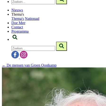
Nieuws
Thema's
Thema's
Nationaal
Doe Mee
Contact
Programma
← De mensen van Groen Oostkamp