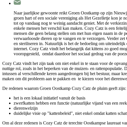
Naar jaarlijkse gewoonte reikt Groen Oostkamp op zijn Nieuwja
groen hart of een sociale vereniging als Het Gezelletje kon je
tot op vandaag nog te weinig aandacht geniet. Met de verkiezi
enkele mensen het verschil kan maken. Cozy Catz is een feiteli
mensen die geen belang stellen om met hun eigen naam in de pers
verwaarloosde dieren op te vangen en te verzorgen. Verder zet 
en steriliseren in. Natuurlijk is het de bedoeling om uiteindel
internet. Cozy Catz vindt het belangrijk dat kittens zo goed mo
vooropgesteld, omdat daardoor het sociaal gedrag van de poe
Cozy Catz vindt het zijn taak om niet enkel in te staan voor de opva
nuttige rol, zoals in het beperken van de muizen- en rattenpopulati
intussen al verschillende keren aangedrongen bij het bestuur, maar 
maken om dit probleem aan te pakken en te kiezen voor het dierenwel
De redenen waarom Groen Oostkamp Cozy Catz de pluim geeft zijn:
het is een lokaal initiatief vanuit de basis
zwerfkatten hebben een functie (natuurlijke vijand van een ree
dierenwelzijn
duidelijke visie op "kattenbeleid", niet enkel omdat katten schatt
Om al deze redenen is Cozy Catz de terechte Oostkampse laureaat v