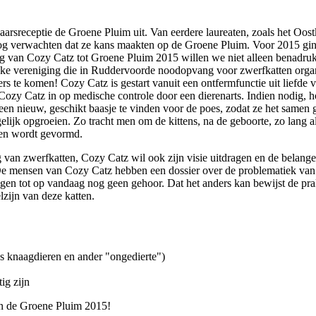
arsreceptie de Groene Pluim uit. Van eerdere laureaten, zoals het Oost
 nog verwachten dat ze kans maakten op de Groene Pluim. Voor 2015 gin
ng van Cozy Catz tot Groene Pluim 2015 willen we niet alleen benadruk
jke vereniging die in Ruddervoorde noodopvang voor zwerfkatten organis
 te komen! Cozy Catz is gestart vanuit een ontfermfunctie uit liefde vo
Cozy Catz in op medische controle door een dierenarts. Indien nodig, 
ijk een nieuw, geschikt baasje te vinden voor de poes, zodat ze het sa
gelijk opgroeien. Zo tracht men om de kittens, na de geboorte, zo lang 
zen wordt gevormd.
ng van zwerfkatten, Cozy Catz wil ook zijn visie uitdragen en de bela
e. De mensen van Cozy Catz hebben een dossier over de problematiek va
kregen tot op vandaag nog geen gehoor. Dat het anders kan bewijst de p
zijn van deze katten.
ks knaagdieren en ander "ongedierte")
ig zijn
an de Groene Pluim 2015!