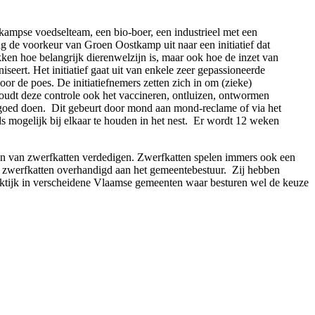
kampse voedselteam, een bio-boer, een industrieel met een
g de voorkeur van Groen Oostkamp uit naar een initiatief dat
ken hoe belangrijk dierenwelzijn is, maar ook hoe de inzet van
eert. Het initiatief gaat uit van enkele zeer gepassioneerde
or de poes. De initiatiefnemers zetten zich in om (zieke)
houdt deze controle ook het vaccineren, ontluizen, ontwormen
men goed doen. Dit gebeurt door mond aan mond-reclame of via het
als mogelijk bij elkaar te houden in het nest. Er wordt 12 weken
ngen van zwerfkatten verdedigen. Zwerfkatten spelen immers ook een
n zwerfkatten overhandigd aan het gemeentebestuur. Zij hebben
raktijk in verscheidene Vlaamse gemeenten waar besturen wel de keuze